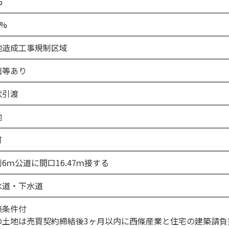
%
0%
地造成工事規制区域
面等あり
状引渡
地
可
6ｍ公道に間口16.47ｍ接する
水道・下水道
築条件付
の土地は売買契約締結後3ヶ月以内に西條産業と住宅の建築請負