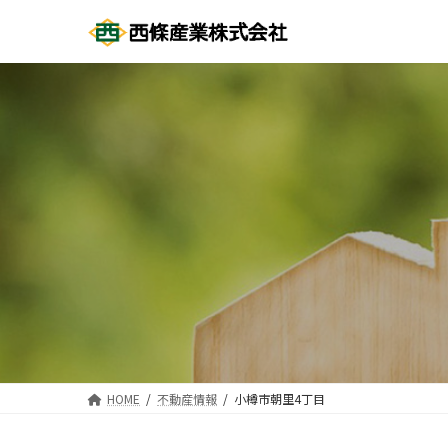
コ
ナ
ン
ビ
テ
ゲ
ン
ー
ツ
シ
へ
ョ
ス
ン
キ
に
ッ
移
プ
動
HOME
不動産情報
小樽市朝里4丁目