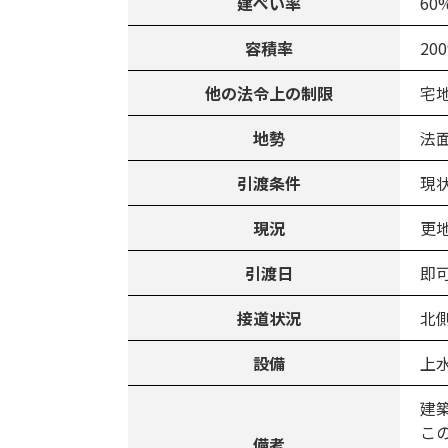
建ぺい率
60
容積率
20
他の法令上の制限
宅
地勢
法
引渡条件
現
現況
更
引渡日
即
接道状況
北側
設備
上
建
こ
備考