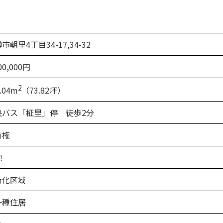
市朝里4丁目34-17,34-32
00,000円
2
.04m
（73.82坪）
央バス「柾里」停 徒歩2分
有権
地
街化区域
一種住居