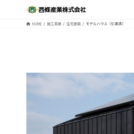
コ
ナ
ン
ビ
テ
ゲ
HOME
施工実績
住宅建築
モデルハウス（引渡済）
ン
ー
ツ
シ
へ
ョ
ス
ン
キ
に
ッ
移
プ
動